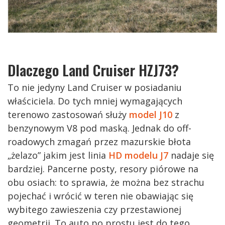
Dlaczego Land Cruiser HZJ73?
To nie jedyny Land Cruiser w posiadaniu
właściciela. Do tych mniej wymagających
terenowo zastosowań służy
model J10
z
benzynowym V8 pod maską. Jednak do off-
roadowych zmagań przez mazurskie błota
„żelazo” jakim jest linia
HD modelu J7
nadaje się
bardziej. Pancerne posty, resory piórowe na
obu osiach: to sprawia, że można bez strachu
pojechać i wrócić w teren nie obawiając się
wybitego zawieszenia czy przestawionej
geometrii. To auto po prostu jest do tego