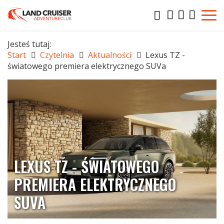
Jesteś tutaj:
Start
Czytelnia
Aktualności
Lexus TZ -
światowego premiera elektrycznego SUVa
LEXUS TZ - ŚWIATOWEGO
PREMIERA ELEKTRYCZNEGO
SUVA