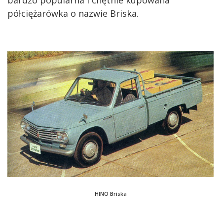
bardzo popularna i chętnie kupowana
półciężarówka o nazwie Briska.
HINO Briska