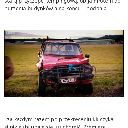
starą przyczepę kempingową, obija młotem do
burzenia budynków a na końcu… podpala.
I za każdym razem po przekręceniu kluczyka
silnik auta udaje się uruchomić! Premiera