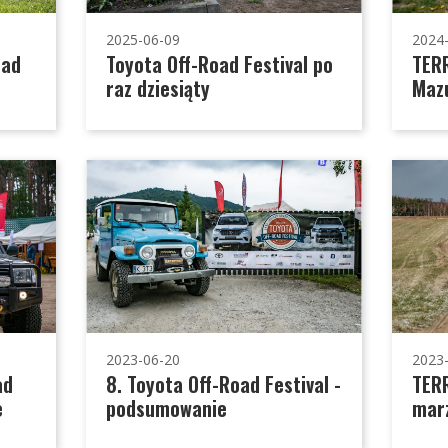
2025-06-09
2024
oad
Toyota Off-Road Festival po
TERR
raz dziesiąty
Mazu
2023-06-20
2023
ad
8. Toyota Off-Road Festival -
TERR
e
podsumowanie
mar