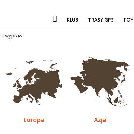
KLUB
TRASY GPS
TOY
PATRONI
e z wypraw
NASZE IMPREZY
GADŻETY
GIEŁDA
FORUM TORF
Europa
Azja