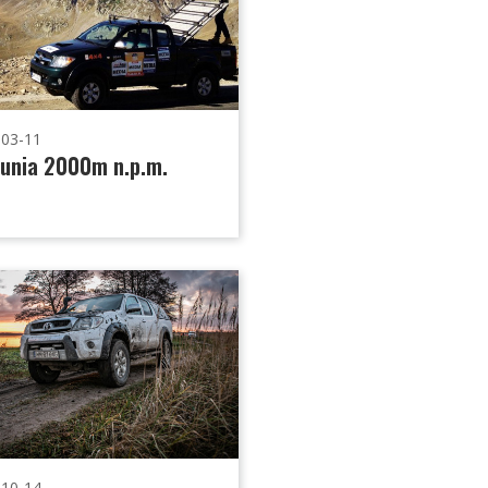
-03-11
unia 2000m n.p.m.
-10-14