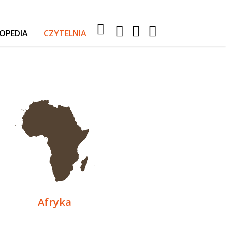
OPEDIA
CZYTELNIA
RELACJE Z WYPRAW
AKTUALNOŚCI
TESTY I PORADY
AUTA
SPORT
Afryka