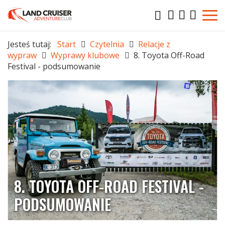
Jesteś tutaj:
Start
Czytelnia
Relacje z
wypraw
Wyprawy klubowe
8. Toyota Off-Road
Festival - podsumowanie
8. TOYOTA OFF-ROAD FESTIVAL -
PODSUMOWANIE