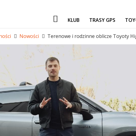
KLUB
TRASY GPS
TOY
PATRONI
ności
Nowości
Terenowe i rodzinne oblicze Toyoty H
NASZE IMPREZY
GADŻETY
GIEŁDA
FORUM TORF