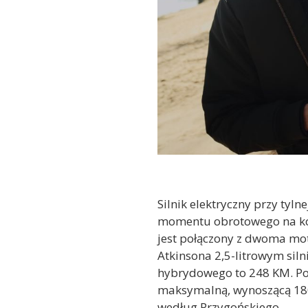
Silnik elektryczny przy t
momentu obrotowego na koła
jest połączony z dwoma mo
Atkinsona 2,5-litrowym sil
hybrydowego to 248 KM. Poz
maksymalną, wynoszącą 180 k
według Przygońskiego.