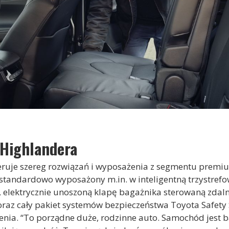
Highlandera
eruje szereg rozwiązań i wyposażenia z segmentu premi
standardowo wyposażony m.in. w inteligentną trzystrefo
, elektrycznie unoszoną klapę bagażnika sterowaną zda
az cały pakiet systemów bezpieczeństwa Toyota Safety 
enia. “To porządne duże, rodzinne auto. Samochód jest