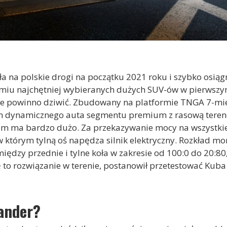
a na polskie drogi na początku 2021 roku i szybko osiąg
miu najchętniej wybieranych dużych SUV-ów w pierwszym 
nie powinno dziwić. Zbudowany na platformie TNGA 7-m
em dynamicznego auta segmentu premium z rasową terenó
em ma bardzo dużo. Za przekazywanie mocy na wszystki
w którym tylną oś napędza silnik elektryczny. Rozkład m
iędzy przednie i tylne koła w zakresie od 100:0 do 20:8
 to rozwiązanie w terenie, postanowił przetestować Kuba
hander?