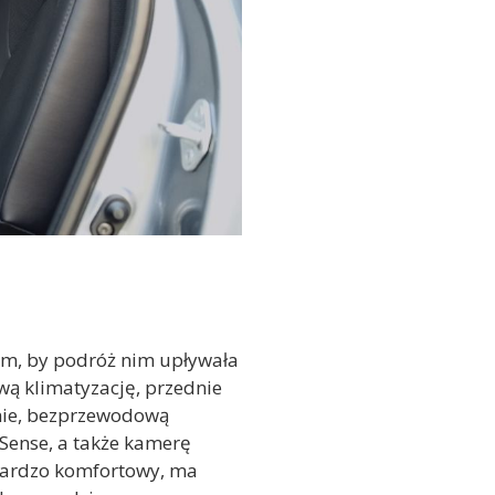
um, by podróż nim upływała
wą klimatyzację, przednie
lnie, bezprzewodową
Sense, a także kamerę
 bardzo komfortowy, ma