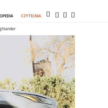
OPEDIA
CZYTELNIA
RELACJE Z WYPRAW
ighlander
AKTUALNOŚCI
TESTY I PORADY
AUTA
SPORT