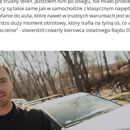
 trudny teren. Jeździłem nim po śniegu, nie miało pro
icy są takie same jak w samochodzie z klasycznym napędem
anie do auta, które nawet w trudnych warunkach jest w 
dzo duży moment obrotowy, który trafia na tylną oś, co
enie” - stwierdził czwarty kierowca ostatniego Rajdu D