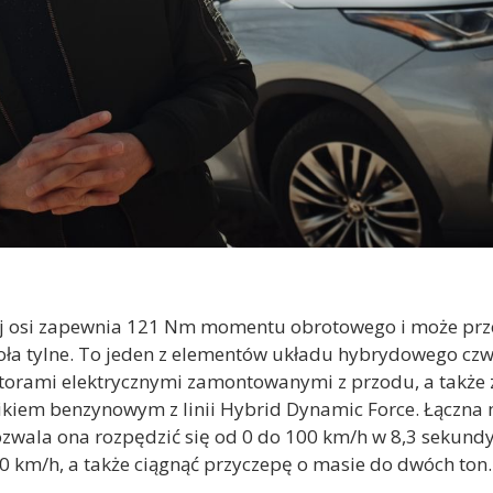
ylnej osi zapewnia 121 Nm momentu obrotowego i może p
 tylne. To jeden z elementów układu hybrydowego czwart
torami elektrycznymi zamontowanymi z przodu, a także 
nikiem benzynowym z linii Hybrid Dynamic Force. Łączna
wala ona rozpędzić się od 0 do 100 km/h w 8,3 sekundy
m/h, a także ciągnąć przyczepę o masie do dwóch ton. I t