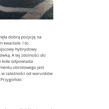
nęła dobrą pozycję na
kwartale. I to
iejscowy hybrydowy
wką. A tej zdolności do
e koła odpowiada
omentu obrotowego jest
0, w zależności od warunków
 Przygoński.