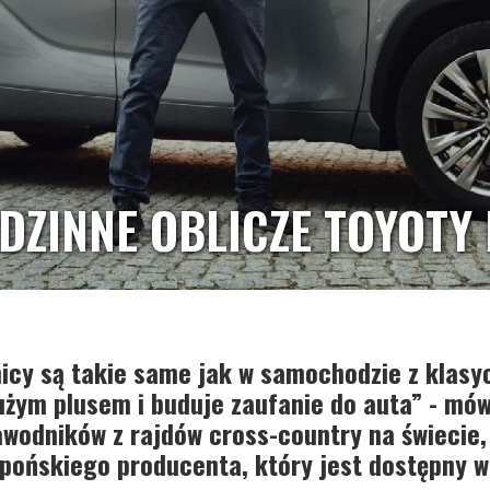
DZINNE OBLICZE TOYOTY
nicy są takie same jak w samochodzie z kla
dużym plusem i buduje zaufanie do auta” - mó
awodników z rajdów cross-country na świecie,
pońskiego producenta, który jest dostępny w