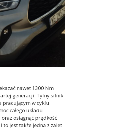
rzekazać nawet 1300 Nm
ej generacji. Tylny silnik
z pracującym w cyklu
 moc całego układu
 oraz osiągnąć prędkość
o jest także jedna z zalet