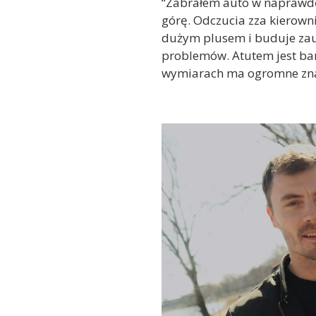
“Zabrałem auto w naprawdę
górę. Odczucia zza kierown
dużym plusem i buduje zauf
problemów. Atutem jest bar
wymiarach ma ogromne znacz