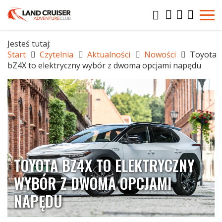
Jesteś tutaj:
Start
Czytelnia
Aktualności
Nowości
Toyota
bZ4X to elektryczny wybór z dwoma opcjami napędu
TOYOTA BZ4X TO ELEKTRYCZNY
WYBÓR Z DWOMA OPCJAMI
NAPĘDU