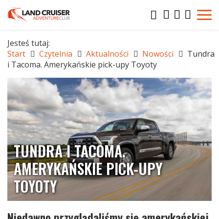
Jesteś tutaj:
Start
Czytelnia
Aktualności
Nowości
Tundra
i Tacoma. Amerykańskie pick-upy Toyoty
TUNDRA I TACOMA.
AMERYKAŃSKIE PICK-UPY
TOYOTY
Niedawno przyglądaliśmy się amerykańskiej