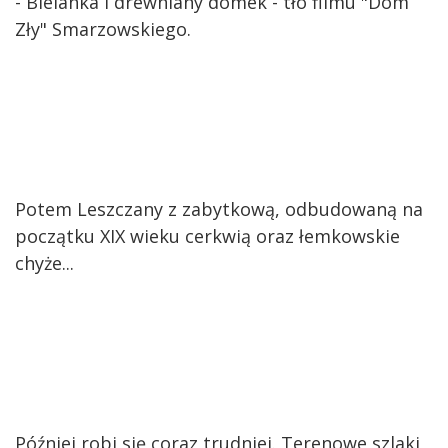
- Bielanka i drewniany domek - tło filmu "Dom
Zły" Smarzowskiego.
Potem Leszczany z zabytkową, odbudowaną na
początku XIX wieku cerkwią oraz łemkowskie
chyże...
Później robi się coraz trudniej. Terenowe szlaki,