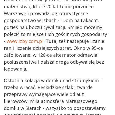
małżeństwo, które 20 lat temu porzuciło
Warszawę i prowadzi agroturystyczne
gospodarstwo w Izbach - "Dom na Łąkach",
gdzieś na uboczu cywilizacji. Śmiało możemy
polecić to miejsce i ich gościnnych gospodarzy
-
www.izby.com.pl
. Tutaj też następuje lizanie
ran i liczenie dzisiejszych strat. Okno w 95-ce
zafoliowane, w 120-ce alternator odmawia
posłuszeństwa i dalsza droga odbywa się bez
ładowania.
Ostatnia kolacja w domku nad strumykiem i
trzeba wracać. Beskidzkie szlaki, twarde
przeprawy wymagające wiele od aut i
kierowców, miła atmosfera Mariuszowego
domku w Siarach - wszystko to pozostawiamy
we wdzięcznej pamięci. Na pewno tu jeszcze