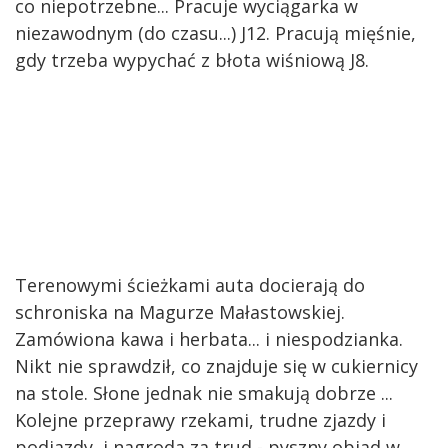
co niepotrzebne... Pracuje wyciągarka w
niezawodnym (do czasu...) J12. Pracują mięśnie,
gdy trzeba wypychać z błota wiśniową J8.
Terenowymi ścieżkami auta docierają do
schroniska na Magurze Małastowskiej.
Zamówiona kawa i herbata... i niespodzianka.
Nikt nie sprawdził, co znajduje się w cukiernicy
na stole. Słone jednak nie smakują dobrze ...
Kolejne przeprawy rzekami, trudne zjazdy i
podjazdy, i nagroda za trud - pyszny obiad w