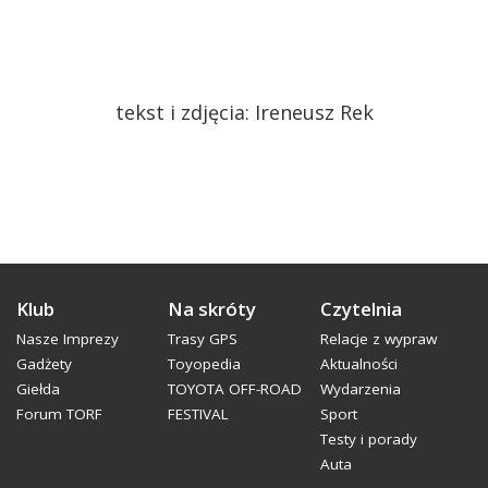
tekst i zdjęcia: Ireneusz Rek
Klub
Na skróty
Czytelnia
Nasze Imprezy
Trasy GPS
Relacje z wypraw
Gadżety
Toyopedia
Aktualności
Giełda
TOYOTA OFF-ROAD
Wydarzenia
Forum TORF
FESTIVAL
Sport
Testy i porady
Auta