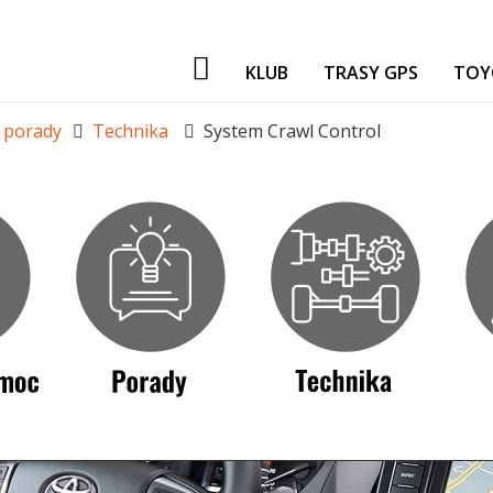
KLUB
TRASY GPS
TOY
PATRONI
i porady
Technika
System Crawl Control
NASZE IMPREZY
GADŻETY
GIEŁDA
FORUM TORF