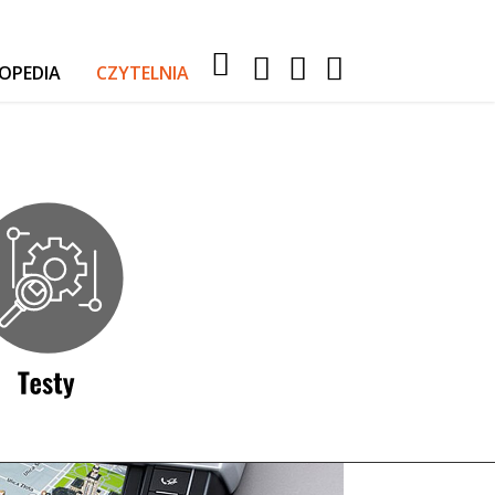
OPEDIA
CZYTELNIA
RELACJE Z WYPRAW
AKTUALNOŚCI
TESTY I PORADY
AUTA
SPORT