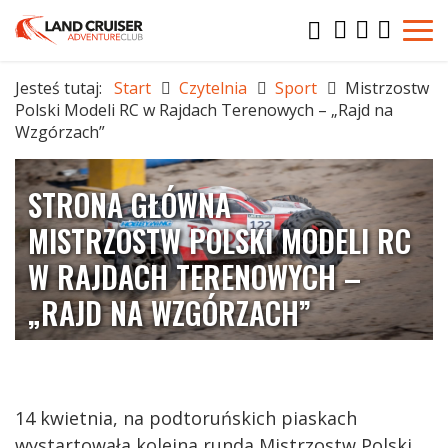
Jesteś tutaj:
Start
Czytelnia
Sport
Mistrzostw
Polski Modeli RC w Rajdach Terenowych – „Rajd na
Wzgórzach”
STRONA GŁÓWNA
MISTRZOSTW POLSKI MODELI RC
W RAJDACH TERENOWYCH –
„RAJD NA WZGÓRZACH”
14 kwietnia, na podtoruńskich piaskach
wystartowała kolejna runda Mistrzostw Polski