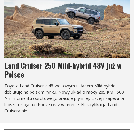
Land Cruiser 250 Arctic Trucks AT37
Z okazji 40. rocznicy wprowadzenia modelu Prado do
sprzedaży, światowi specjaliści od pojazdów o ekstremalnej
mobilności, Arctic Trucks, ponownie definiują pojęcie "chłodny i
zdolny", prezentując długo oczekiwanego Land Cruisera 250 /
Prado AT37....