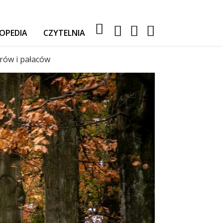
OPEDIA
CZYTELNIA
RELACJE Z WYPRAW
rów i pałaców
AKTUALNOŚCI
TESTY I PORADY
AUTA
SPORT