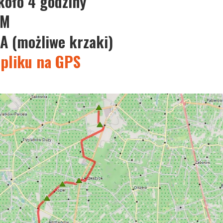
około 4 godziny
KM
A (możliwe krzaki)
 pliku na GPS