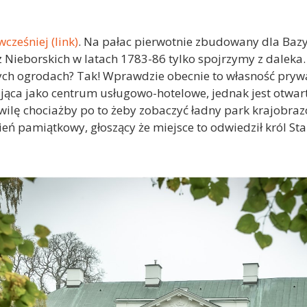
cześniej (link)
. Na pałac pierwotnie zbudowany dla Baz
z Nieborskich w latach 1783-86 tylko spojrzymy z daleka. 
ch ogrodach? Tak! Wprawdzie obecnie to własność prywa
ąca jako centrum usługowo-hotelowe, jednak jest otwart
wilę chociażby po to żeby zobaczyć ładny park krajobraz
eń pamiątkowy, głoszący że miejsce to odwiedził król St