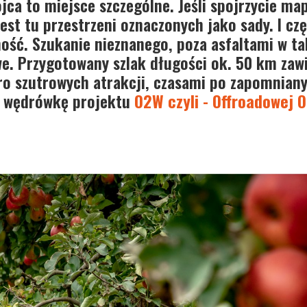
jca to miejsce szczególne. Jeśli spojrzycie map
jest tu przestrzeni oznaczonych jako sady. I cz
ość. Szukanie nieznanego, poza asfaltami w tak
we. Przygotowany szlak długości ok. 50 km zaw
oro szutrowych atrakcji, czasami po zapomnian
a wędrówkę projektu
O2W czyli - Offroadowej