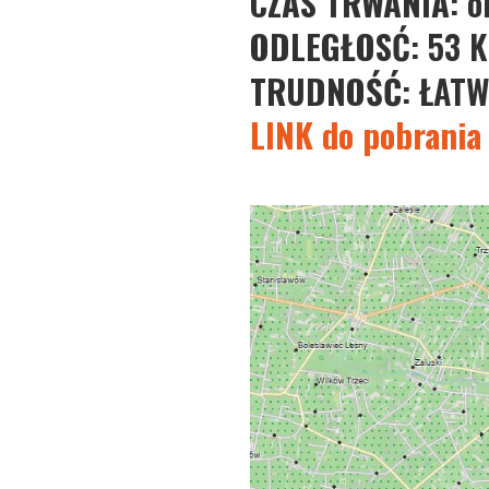
CZAS TRWANIA
: 
ODLEGŁOS
Ć: 53 
TRUDNOŚĆ
: ŁATW
LINK do pobrania