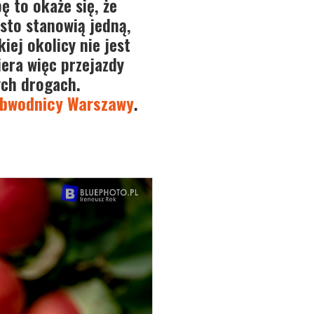
ę to okaże się, że
ęsto stanowią jedną,
iej okolicy nie jest
iera więc przejazdy
ych drogach.
 Obwodnicy Warszawy
.