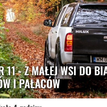
R 11 - Z MAŁEJ WSI DO 
W I PAŁACÓW