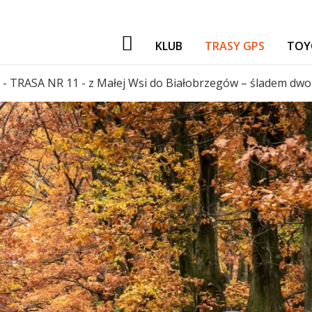
KLUB
TRASY GPS
TOY
PATRONI
- TRASA NR 11 - z Małej Wsi do Białobrzegów – śladem dwo
NASZE IMPREZY
GADŻETY
GIEŁDA
FORUM TORF