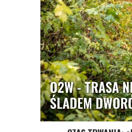
O2W - TRASA N
ŚLADEM DWORÓ