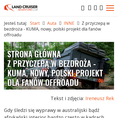
Jesteś tutaj:
Start
Auta
INNE
Z przyczepą w
bezdroża - KUMA, nowy, polski projekt dla fanów
offroadu
STRONA GŁÓWNA
Z PRZYCZEPĄ W BEZDROŻA -
KUMA, NOWY, POLSKI PROJEKT
DLA FANÓW OFFROADU
Tekst i zdjęcia:
Ireneusz Rek
Gdy śledzi się wyprawy w australijski bądź
afrykański interior bardzo często w kadrach