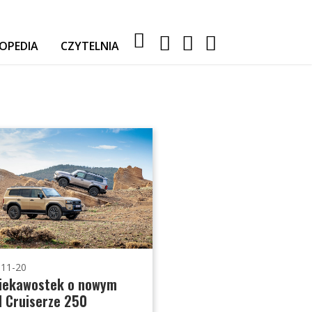
OPEDIA
CZYTELNIA
RELACJE Z WYPRAW
AKTUALNOŚCI
TESTY I PORADY
AUTA
SPORT
-11-20
ciekawostek o nowym
 Cruiserze 250