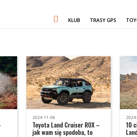
KLUB
TRASY GPS
TOY
PATRONI
NASZE IMPREZY
GADŻETY
GIEŁDA
FORUM TORF
2024-11-06
2024
-
Toyota Land Cruiser ROX –
10 
jak wam się spodoba, to
Land