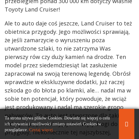
przebiegiem ponad 300 000 km dotyczy właśnie
Toyoty Land Cruiser!
Ale to auto daje coś jeszcze, Land Cruiser to też
obietnica przygody. Jego możliwości sprawiają,
że jeśli zamarzycie o wyruszeniu poza
utwardzone szlaki, to nie zatrzyma Was
pierwszy rów czy duży kamień na drodze. Ten
model przez siedemdziesiąt lat zasłużenie
zapracował na swoją terenową legendę. Obrósł
wprawdzie w ekskluzywne dodatki, już raczej
szkoda go do błota po klamki, ale… nadal ma w
sobie ten potencjał, który powoduje, że wciąż
jest produkowany i nadal ma szerokie grono
nabywców. To auto jest stworzone dla takich
Ta strona używa plików Cookies. Dowiedz się więcej o celu
ludzi jak ja, poszukujących swojej drogi do
ich używania i możliwości zmiany ustawień Cookies w
przeglądarce.
Czytaj więcej...
przygody, niekoniecznie tej najszybszej,