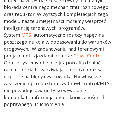
napęd na wszystkie koła, sztywny most z tyłu,
blokada centralnego mechanizmu różnicowego
oraz reduktor. W wyższych kompletacjach tego
modelu nasze umiejętności możemy wesprzeć
inteligencją terenowych programów.
System
MTS
automatyczne rozłoży napęd na
poszczególne koła w dopasowaniu do warunków
drogowych. W zapanowaniu nad terenowymi
podjazdami i zjazdami pomoże
Crawl Control
.
Oba te systemy obecnie już potrafią działać
razem i robią to zadziwiająco dobrze oraz są
odporne na błędy użytkownika. Niewłaściwe
załączenie np. reduktora czy Crawl Control/MTS
nie powoduje awarii, tylko wywołanie
komunikatu informującego o konieczności ich
poprawnego uruchomienia.